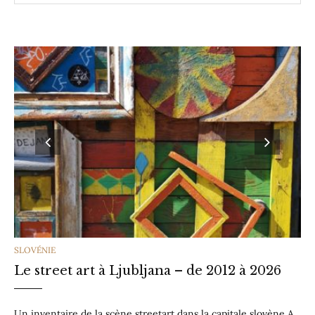
CATEGORIES
SLOVÉNIE
Le street art à Ljubljana – de 2012 à 2026
Un inventaire de la scène streetart dans la capitale slovène A