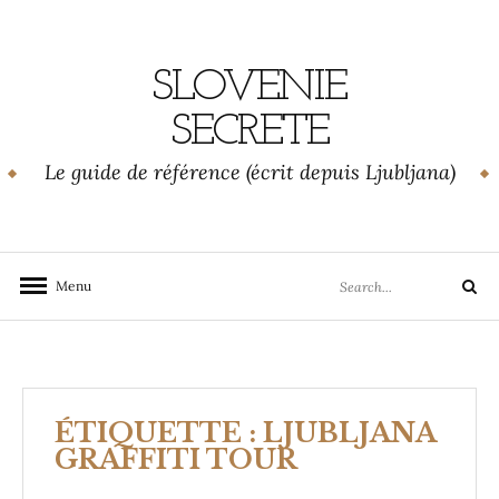
Skip
to
content
SLOVENIE
SECRETE
Le guide de référence (écrit depuis Ljubljana)
Search
Menu
Search
for:
ÉTIQUETTE :
LJUBLJANA
GRAFFITI TOUR