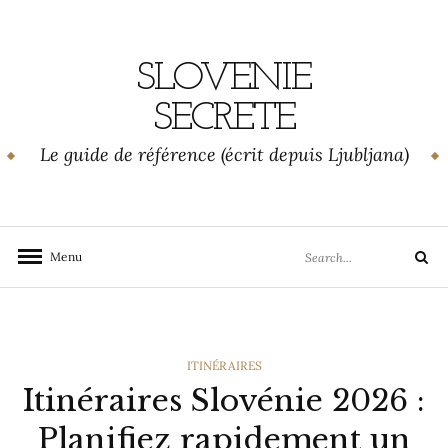
Skip
to
content
SLOVENIE
SECRETE
Le guide de référence (écrit depuis Ljubljana)
Search
Menu
Search
for:
CATEGORIES
ITINÉRAIRES
Itinéraires Slovénie 2026 :
Planifiez rapidement un