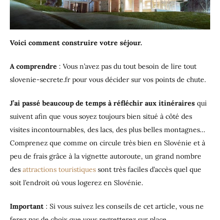
Voici comment construire votre séjour.
A comprendre
: Vous n’avez pas du tout besoin de lire tout
slovenie-secrete.fr pour vous décider sur vos points de chute.
J’ai passé beaucoup de temps à réfléchir aux itinéraires
qui
suivent afin que vous soyez toujours bien situé à côté des
visites incontournables, des lacs, des plus belles montagnes…
Comprenez que comme on circule très bien en Slovénie et à
peu de frais grâce à la vignette autoroute, un grand nombre
des
attractions touristiques
sont très faciles d’accès quel que
soit l’endroit où vous logerez en Slovénie.
Important
: Si vous suivez les conseils de cet article, vous ne
ferez pas de choix que vous regretterez sur place.