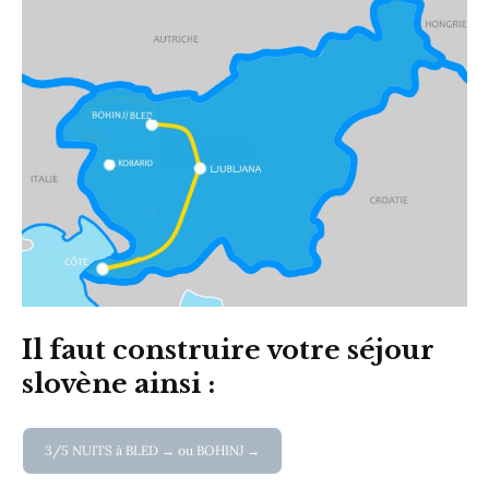
Il faut construire votre séjour
slovène ainsi :
3/5 NUITS à BLED → ou BOHINJ →