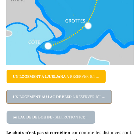
UN LOGEMENT A LJUBLJANA
A RESERVER ICI
→
UN LOGEMENT AU LAC DE BLED
A RESERVER ICI
→
ou LAC DE DE BOHINJ
(SELERCTION ICI)
→
Le choix n’est pas si cornélien
car comme les distances sont