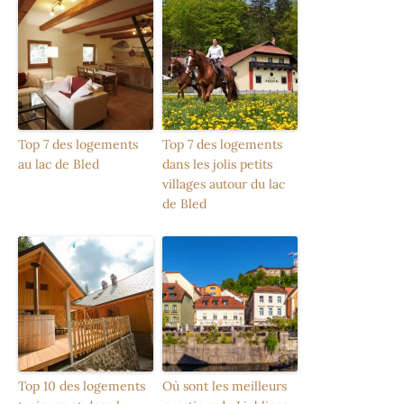
Top 7 des logements
Top 7 des logements
au lac de Bled
dans les jolis petits
villages autour du lac
de Bled
Top 10 des logements
Où sont les meilleurs