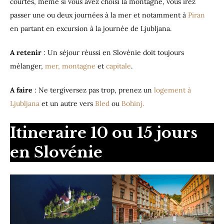
courtes, même si vous avez choisi la montagne, vous irez
passer une ou deux journées à la mer et notamment à
Piran
en partant en excursion à la journée de Ljubljana.
A retenir
: Un séjour réussi en Slovénie doit toujours
mélanger,
mer,
montagne
et
capitale
.
A faire
: Ne tergiversez pas trop, prenez un
logement à
Ljubljana
et un autre vers
Bled
ou
Bohinj.
Itineraire 10 ou 15 jours
en Slovénie