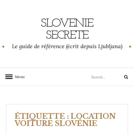
Skip
to
content
SLOVENIE
SECRETE
Le guide de référence (écrit depuis Ljubljana)
Search
Menu
Search
for:
ÉTIQUETTE :
LOCATION
VOITURE SLOVÉNIE