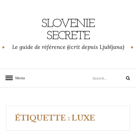
Skip
to
content
SLOVENIE
SECRETE
Le guide de référence (écrit depuis Ljubljana)
Search
Menu
Search
for:
ÉTIQUETTE :
LUXE