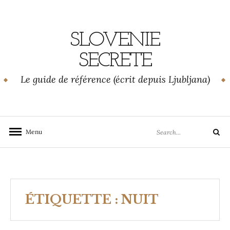
Skip
to
content
SLOVENIE
SECRETE
Le guide de référence (écrit depuis Ljubljana)
Search
Menu
Search
for:
ÉTIQUETTE :
NUIT