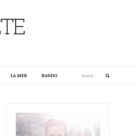
ETE
Search
LA MER
RANDO
Search
for: