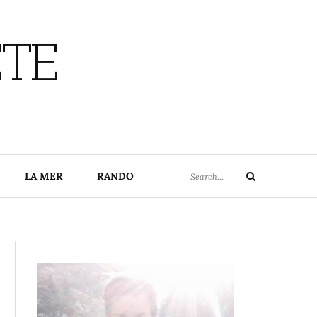
ETE
Search
LA MER
RANDO
Search
for: