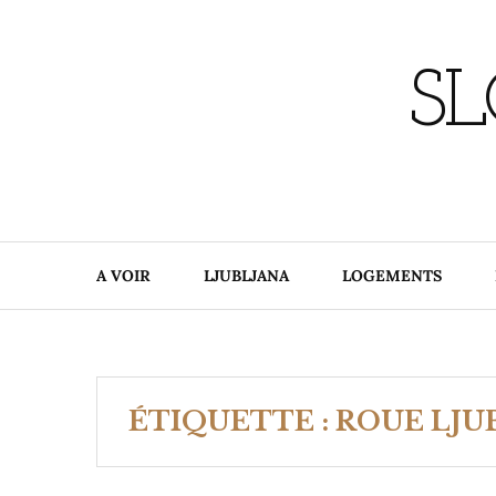
Skip
to
content
SL
A VOIR
LJUBLJANA
LOGEMENTS
ÉTIQUETTE :
ROUE LJU