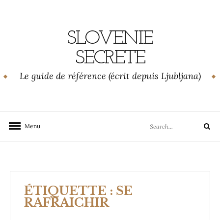
Skip
to
content
SLOVENIE
SECRETE
Le guide de référence (écrit depuis Ljubljana)
Search
Menu
Search
for:
ÉTIQUETTE :
SE
RAFRAICHIR