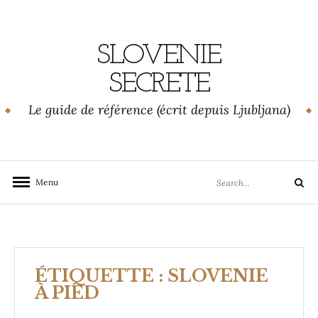
Skip
to
content
SLOVENIE
SECRETE
Le guide de référence (écrit depuis Ljubljana)
Search
Menu
Search
for:
ÉTIQUETTE :
SLOVENIE
À PIED