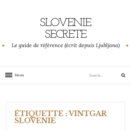
Skip
to
content
SLOVENIE
SECRETE
Le guide de référence (écrit depuis Ljubljana)
Search
Menu
Search
for:
ÉTIQUETTE :
VINTGAR
SLOVENIE