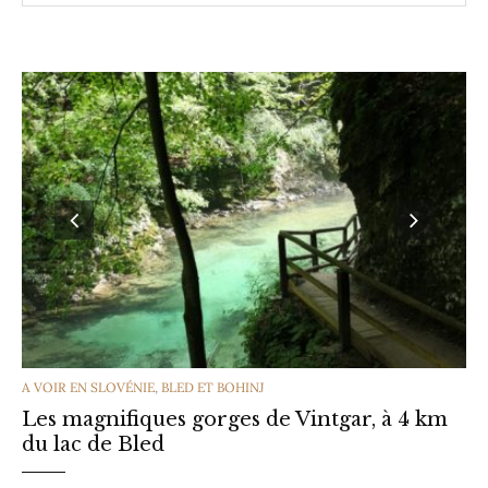
CATEGORIES
A VOIR EN SLOVÉNIE
,
BLED ET BOHINJ
Les magnifiques gorges de Vintgar, à 4 km
du lac de Bled