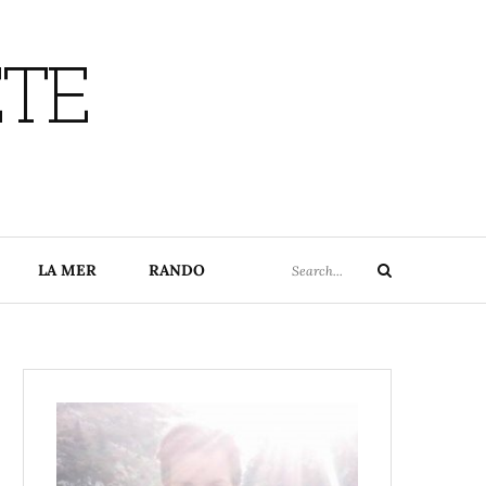
ETE
Search
LA MER
RANDO
Search
for: