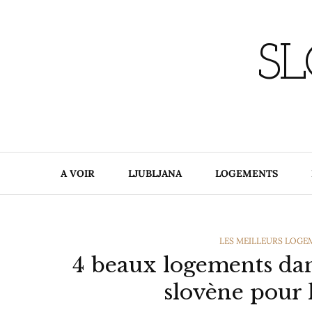
Skip
to
content
SL
A VOIR
LJUBLJANA
LOGEMENTS
CATEGORIES
LES MEILLEURS LOGE
4 beaux logements dans
slovène pour 