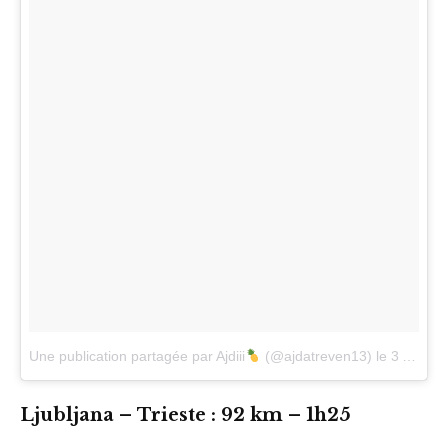
Une publication partagée par Ajdiii
(@ajdatreven13)
le
3 Avril 2017 à 12h31 PDT
Ljubljana – Trieste : 92 km – 1h25