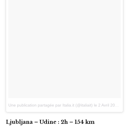
Une publication partagée par Italia.it (@italiait)
le
2 Avril 2017 à 9h23 PDT
Ljubljana – Udine : 2h – 154 km