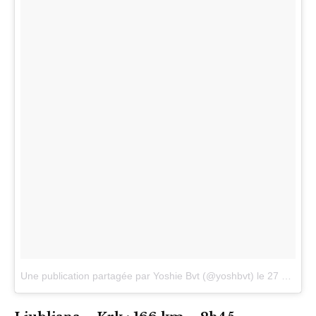
Une publication partagée par Yoshie Bvt (@yoshbvt)
le
27 Mars 2017 à 13h15 PDT