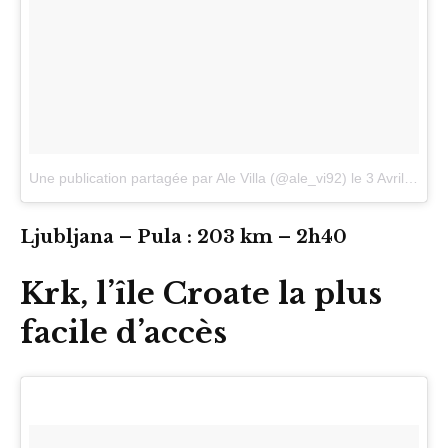
Une publication partagée par Ale Villa (@ale_vi92)
le
3 Avril 2017 à 11h15 PDT
Ljubljana – Pula : 203 km – 2h40
Krk, l’île Croate la plus
facile d’accès