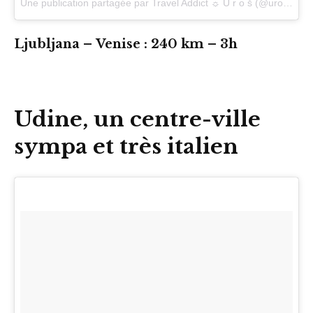
Une publication partagée par Travel Addict ☼ U r o š (@urospolajzer)
Ljubljana – Venise : 240 km – 3h
Udine, un centre-ville
sympa et très italien