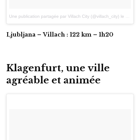
Une publication partagée par Villach City (@villach_city)
le
3 Avril
Ljubljana – Villach : 122 km – 1h20
Klagenfurt, une ville
agréable et animée