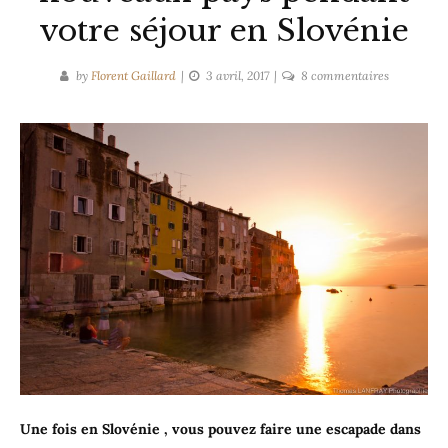
votre séjour en Slovénie
sur
by
Florent Gaillard
3 avril, 2017
8 commentaires
vous
pourriez
visiter
5
nouveaux
pays
pendant
votre
séjour
en
Slovénie
Une fois en Slovénie , vous pouvez faire une escapade dans