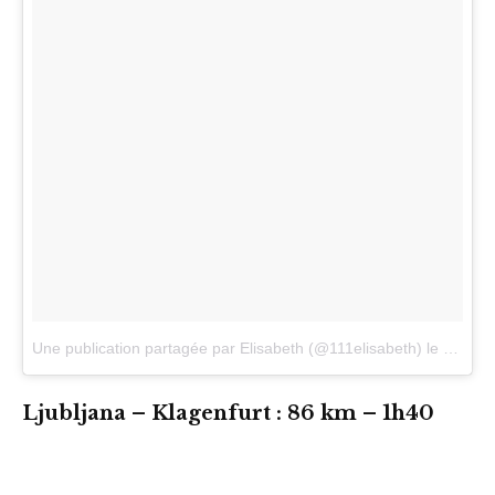
Une publication partagée par Elisabeth (@111elisabeth)
le
1 Avri
Ljubljana – Klagenfurt : 86 km – 1h40