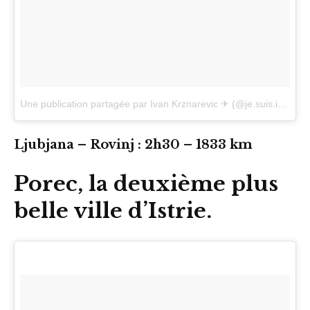
Une publication partagée par Ivan Krznarevic ✈ (@je.suis.ivan)
le
Ljubjana – Rovinj : 2h30 – 1833 km
Porec, la deuxième plus
belle ville d’Istrie.