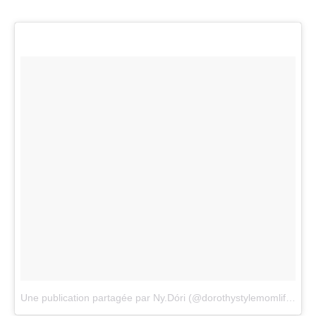
Une publication partagée par Ny.Dóri (@dorothystylemomlife)
le
2