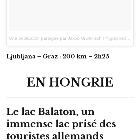
Une publication partagée par Jakob Urwanisch (@jgraphedu)
le
4
Ljubljana – Graz : 200 km – 2h25
EN HONGRIE
Le lac Balaton, un
immense lac prisé des
touristes allemands