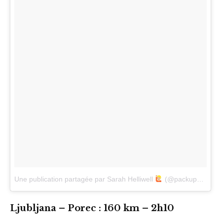
Une publication partagée par Sarah Helliwell
(@packupbuttercup)
Ljubljana – Porec : 160 km – 2h10