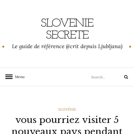
Skip
to
content
SLOVENIE
SECRETE
Le guide de référence (écrit depuis Ljubljana)
Search
Menu
Search
for:
CATEGORIES
SLOVÉNIE
vous pourriez visiter 5
nouveaux pays pendant