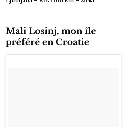
Ljubljana – Krk : 166 km – 2h45
Mali Losinj, mon île
préféré en Croatie