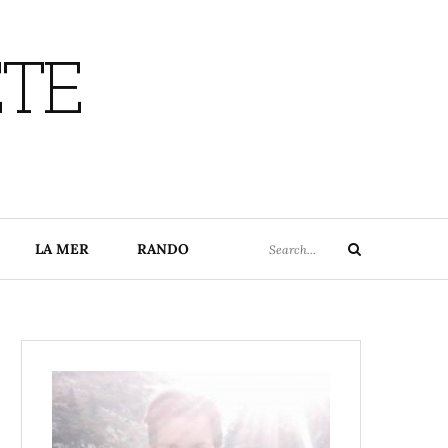
ETE
Search
LA MER
RANDO
Search
for: