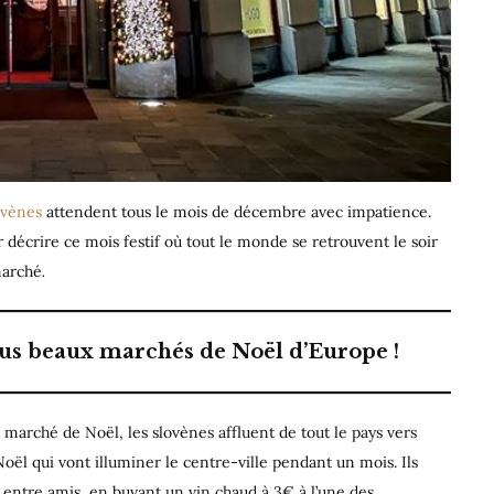
ovènes
attendent tous le mois de décembre avec impatience.
 décrire ce mois festif où tout le monde se retrouvent le soir
marché
.
lus beaux marchés de Noël d’Europe !
u marché de Noël, les slovènes affluent de tout le pays vers
Noël qui vont illuminer le centre-ville pendant un mois. Ils
ou entre amis, en buvant un vin chaud à 3€ à l’une des