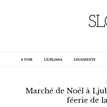
Skip
to
content
SL
A VOIR
LJUBLJANA
LOGEMENTS
Marché de Noël à Ljub
féerie de l