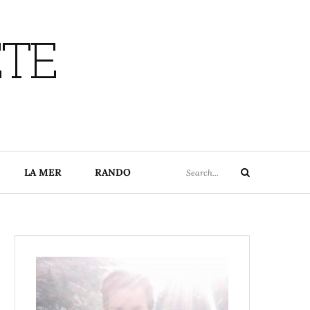
ETE
Search
LA MER
RANDO
Search
for: