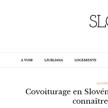
Skip
to
content
SL
A VOIR
LJUBLJANA
LOGEMENTS
CATEGO
SLOVÉN
Covoiturage en Slovéni
connaître