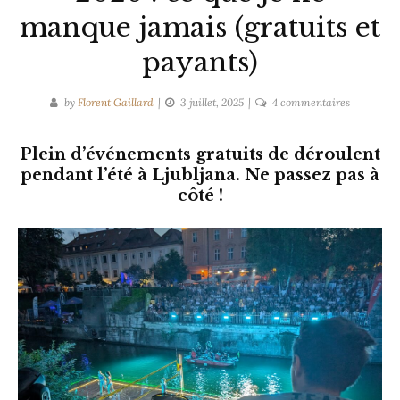
manque jamais (gratuits et
payants)
sur
by
Florent Gaillard
3 juillet, 2025
4 commentaires
Festivals
à
Plein d’événements gratuits de déroulent
Ljubljana
pendant l’été à Ljubljana. Ne passez pas à
été
côté !
2026
:
ce
que
je
ne
manque
jamais
(gratuits
et