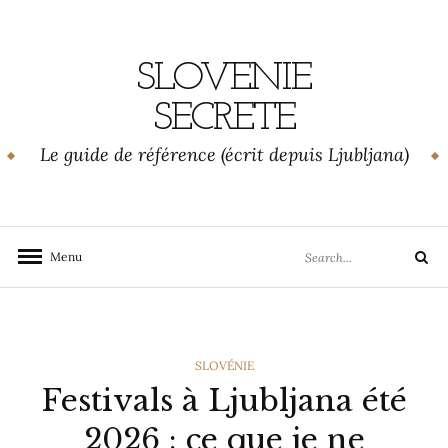
Skip
to
content
SLOVENIE
SECRETE
Le guide de référence (écrit depuis Ljubljana)
Search
Menu
Search
for:
CATEGORIES
SLOVÉNIE
Festivals à Ljubljana été
2026 : ce que je ne