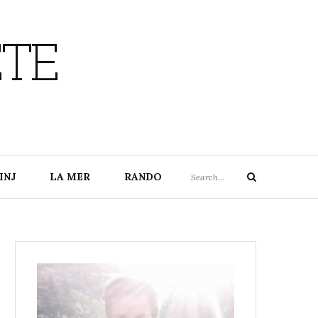
ETE
Search
INJ
LA MER
RANDO
Search
for: