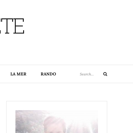
ETE
Search
LA MER
RANDO
Search
for: