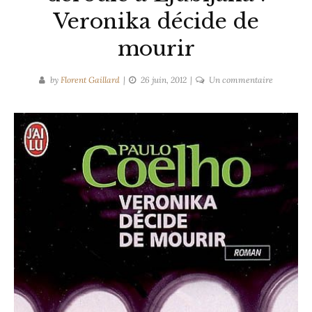
Veronika décide de
mourir
sur
by
Florent Gaillard
26 juin, 2012
Un commentaire
Un
roman
bestseller
qui
se
déroule
à
Ljubljana
:
Veronika
décide
de
mourir