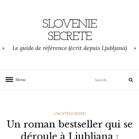
Skip
to
content
SLOVENIE
SECRETE
Le guide de référence (écrit depuis Ljubljana)
Search
Menu
Search
for:
CATEGORIES
UNCATEGORIZED
Un roman bestseller qui se
déroule à Ljubljana :