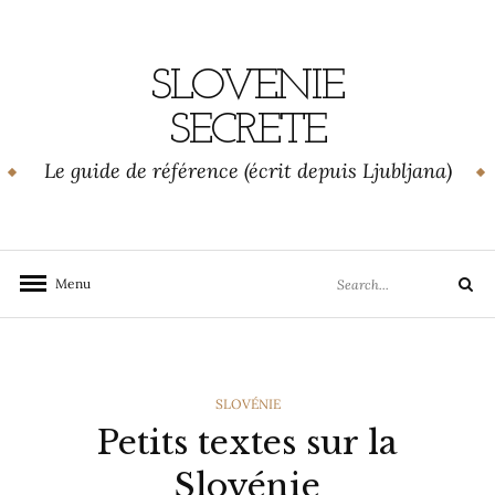
Skip
to
content
SLOVENIE
SECRETE
Le guide de référence (écrit depuis Ljubljana)
Search
Menu
Search
for:
CATEGORIES
SLOVÉNIE
Petits textes sur la
Slovénie