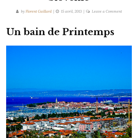
on
by
Florent Gaillard
15 avril, 2013
Leave a Comment
Petits
textes
Un bain de Printemps
sur
la
Slovénie