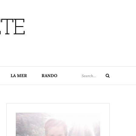
ETE
Search
LA MER
RANDO
Search
for: