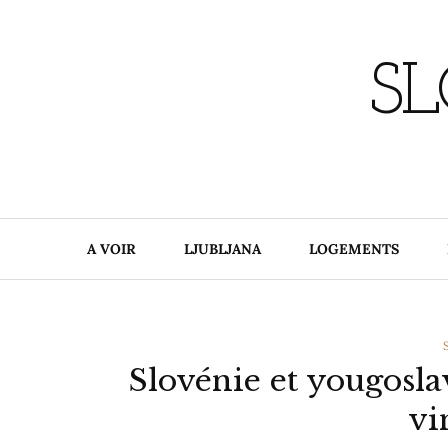
Skip
to
content
SL
A VOIR
LJUBLJANA
LOGEMENTS
Slovénie et yougosla
vi