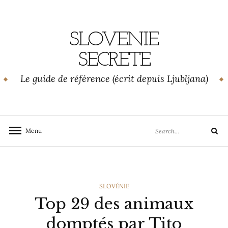
Skip
to
content
SLOVENIE
SECRETE
Le guide de référence (écrit depuis Ljubljana)
Search
Menu
Search
for:
CATEGORIES
SLOVÉNIE
Top 29 des animaux
domptés par Tito