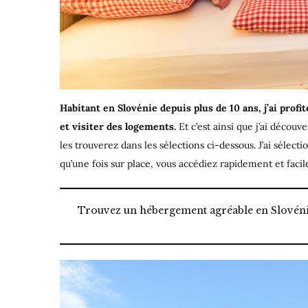
Habitant en Slovénie depuis plus de 10 ans, j’ai pro
et visiter des logements.
Et c’est ainsi que j’ai décou
les trouverez dans les sélections ci-dessous. J’ai séle
qu’une fois sur place, vous accédiez rapidement et facil
Trouvez un hébergement agréable en Slovénie 