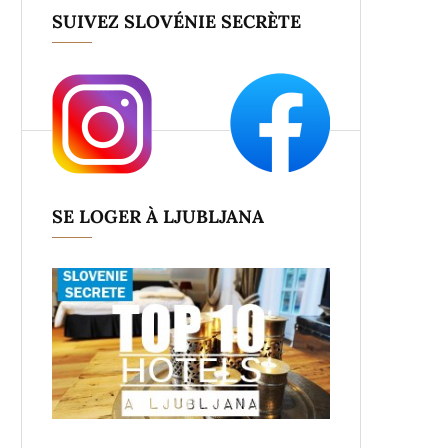
SUIVEZ SLOVÉNIE SECRÈTE
SE LOGER À LJUBLJANA