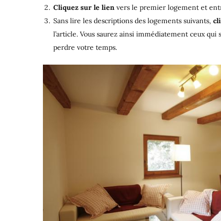
Cliquez sur le lien
vers le premier logement et entr
Sans lire les descriptions des logements suivants,
cl
l’article. Vous saurez ainsi immédiatement ceux qui 
perdre votre temps.