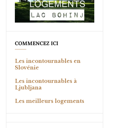
COMMENCEZ ICI
Les incontournables en
Slovénie
Les incontournables à
Ljubljana
Les meilleurs logements