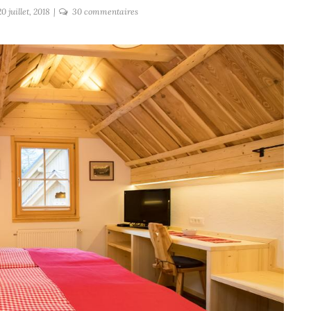
sur
20 juillet, 2018
30 commentaires
Où
trouver
un
logement
sympa
pour
des
vacances
en
Slovénie?