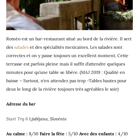
Roméo est un bar-restaurant situé au bord de la rivière. Il sert
des
salades
et des spécialités mexicaines. Les salades sont
correctes et on y passe toujours un excellent moment. Cette
terrasse est parfois pleine mais il suffit d’attendre quelques
minutes pour qu’une table se libère. (MAJ 2019 : Qualité en
baisse – Surtout, n’en attendez pas trop -Tables hautes pour
deux le long de la rivière toujours très agréables le soir)
Adresse du bar
Stari Trg 6
Ljubljana, Slovénie
Au calme :
8/10
Faire la fête :
5/10
Avec des enfants :
4/10