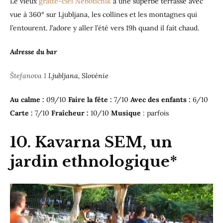
Le vieux
gratte-ciel Neboticnik
a une superbe terrasse avec
vue à 360° sur Ljubljana, les collines et les montagnes qui
l’entourent. J’adore y aller l’été vers 19h quand il fait chaud.
Adresse du bar
Štefanova 1
Ljubljana, Slovénie
Au calme :
09/10
Faire la fête :
7/10
Avec des enfants :
6/10
Carte :
7/10
Fraîcheur :
10/10
Musique
: parfois
10. Kavarna SEM, un
jardin ethnologique*