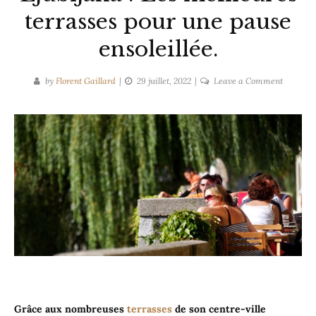
terrasses pour une pause
ensoleillée.
on
by
Florent Gaillard
29 juillet, 2022
Leave a Comment
La
culture
du
café
à
Ljubljan
:
Les
meilleur
terrasses
pour
une
pause
ensoleillé
Grâce aux nombreuses
terrasses
de son centre-ville