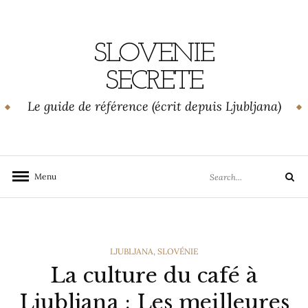
Skip
to
content
SLOVENIE
SECRETE
Le guide de référence (écrit depuis Ljubljana)
Search
Menu
Search
for:
CATEGORIES
LJUBLJANA
,
SLOVÉNIE
La culture du café à
Ljubljana : Les meilleures