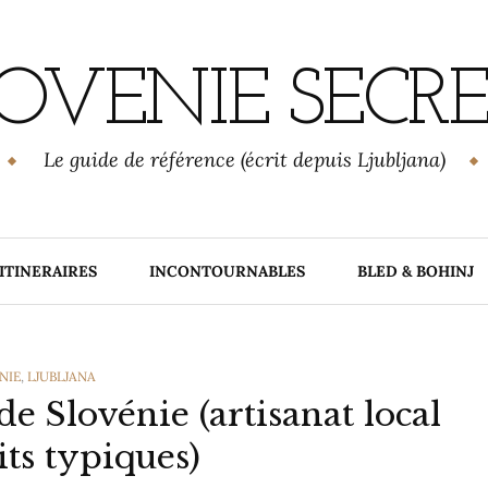
OVENIE SECR
Le guide de référence (écrit depuis Ljubljana)
ITINERAIRES
INCONTOURNABLES
BLED & BOHINJ
ORIES
NIE
,
LJUBLJANA
e Slovénie (artisanat local
its typiques)