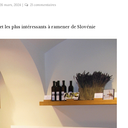
sur
26 mars, 2024
21 commentaires
8
souvenirs
à
 et les plus intéressants à ramener de Slovénie
ramener
de
Slovénie
(artisanat
local
et
produits
typiques)