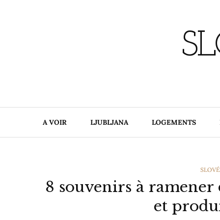
Skip
to
content
SL
A VOIR
LJUBLJANA
LOGEMENTS
CATEG
SLOVÉ
8 souvenirs à ramener d
et produ