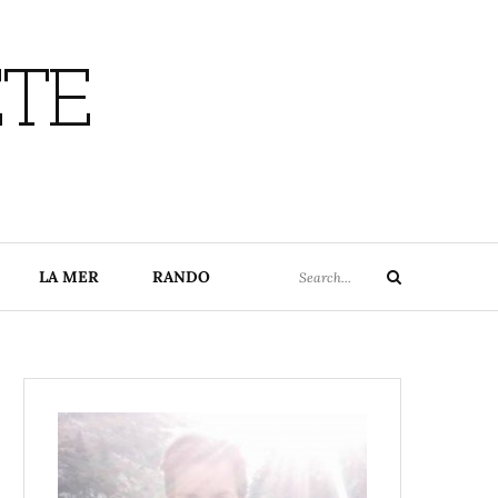
ETE
Search
LA MER
RANDO
Search
for: