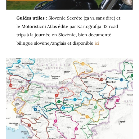
Guides utiles
: Slovénie Secrète (ça va sans dire) et
le Motoristicni Atlas édité par Kartografija :12 road
trips à la journée en Slovénie, bien documenté,
bilingue slovène/anglais et disponible
ici