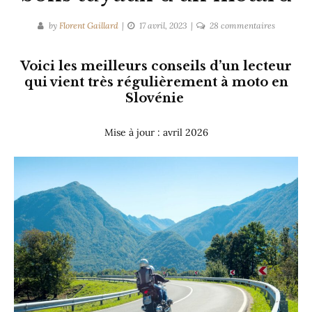
sur
by
Florent Gaillard
17 avril, 2023
28 commentaires
La
Slovénie
Voici les meilleurs conseils d’un lecteur
en
qui vient très régulièrement à moto en
moto
Slovénie
:
les
Mise à jour : avril 2026
bons
tuyaux
d’un
motard