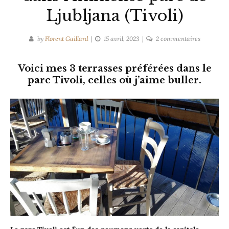
Ljubljana (Tivoli)
sur
by
Florent Gaillard
15 avril, 2023
2 commentaires
5
belles
Voici mes 3 terrasses préférées dans le
terrasses
parc Tivoli, celles où j’aime buller.
secrètes
dans
l’immense
parc
de
Ljubljana
(Tivoli)