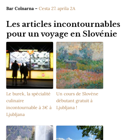
Bar Colnarna –
Cesta 27. aprila 2A
Les articles incontournables
pour un voyage en Slovénie
Le burek, la spécialité
Un cours de Slovène
culinaire
débutant gratuit à
incontournable à 3€ à
Ljubljana !
Ljubljana