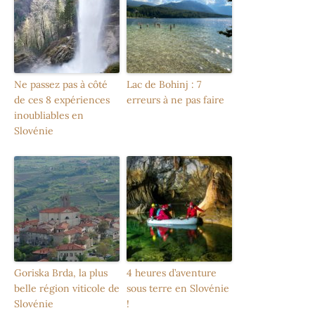
Ne passez pas à côté
Lac de Bohinj : 7
de ces 8 expériences
erreurs à ne pas faire
inoubliables en
Slovénie
Goriska Brda, la plus
4 heures d’aventure
belle région viticole de
sous terre en Slovénie
Slovénie
!