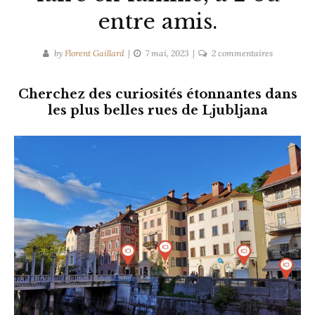
entre amis.
sur
by
Florent Gaillard
7 mai, 2023
2 commentaires
Jeu
dans
Cherchez des curiosités étonnantes dans
Ljubljana
les plus belles rues de Ljubljana
–
A
faire
en
famille,
à
2
ou
entre
amis.