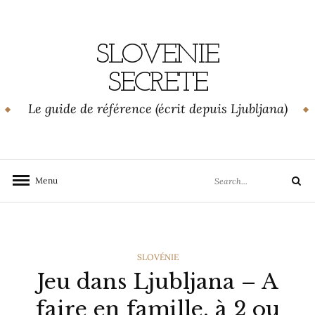
Skip
to
content
SLOVENIE
SECRETE
Le guide de référence (écrit depuis Ljubljana)
Search
Menu
Search
for:
CATEGORIES
SLOVÉNIE
Jeu dans Ljubljana – A
faire en famille, à 2 ou