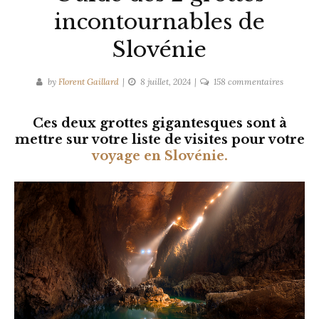
incontournables de
Slovénie
sur
by
Florent Gaillard
8 juillet, 2024
158 commentaires
Škocjan
ou
Ces deux grottes gigantesques sont à
Postojna
mettre sur votre liste de visites
pour votre
?
voyage en Slovénie.
Guide
des
2
grottes
incontou
de
Slovénie