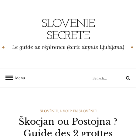
Skip
to
content
SLOVENIE
SECRETE
Le guide de référence (écrit depuis Ljubljana)
Search
Menu
Search
for:
CATEGORIES
SLOVÉNIE
,
A VOIR EN SLOVÉNIE
Škocjan ou Postojna ?
Guide des 2 grottes