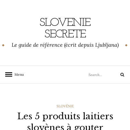
Skip
to
content
SLOVENIE
SECRETE
Le guide de référence (écrit depuis Ljubljana)
Search
Menu
Search
for:
CATEGORIES
SLOVÉNIE
Les 5 produits laitiers
slovènes à gouter