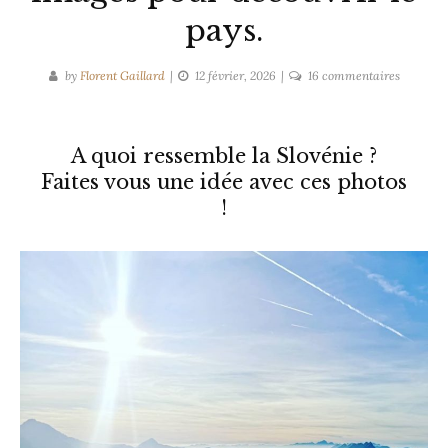
pays.
sur
by
Florent Gaillard
12 février, 2026
16 commentaires
La
Slovénie
en
A quoi ressemble la Slovénie ?
photos
Faites vous une idée avec ces photos
:
!
47
images
pour
découvri
le
pays.