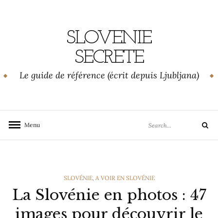
Skip
to
content
SLOVENIE
SECRETE
Le guide de référence (écrit depuis Ljubljana)
Search
Menu
Search
for:
CATEGORIES
SLOVÉNIE
,
A VOIR EN SLOVÉNIE
La Slovénie en photos : 47
images pour découvrir le