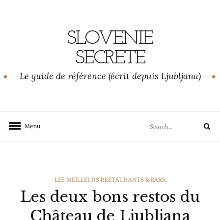
Skip
to
content
SLOVENIE
SECRETE
Le guide de référence (écrit depuis Ljubljana)
Search
Menu
Search
for:
CATEGORIES
LES MEILLEURS RESTAURANTS & BARS
Les deux bons restos du
Château de Ljubljana