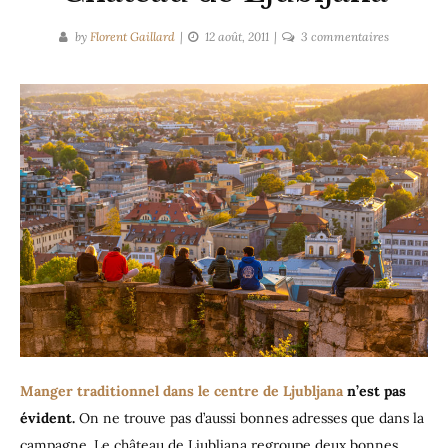
sur
by
Florent Gaillard
12 août, 2011
3 commentaires
Les
deux
bons
restos
du
Château
de
Ljubljana
Manger traditionnel dans le centre de Ljubljana
n’est pas
évident.
On ne trouve pas d’aussi bonnes adresses que dans la
campagne. Le château de Ljubljana regroupe deux bonnes