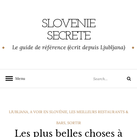
Skip
to
content
SLOVENIE
SECRETE
Le guide de référence (écrit depuis Ljubljana)
Search
Menu
Search
for:
CATEGORIES
LJUBLJANA
,
A VOIR EN SLOVÉNIE
,
LES MEILLEURS RESTAURANTS &
BARS
,
SORTIR
Les plus belles choses à