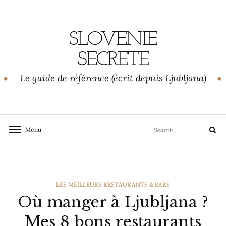
Skip
to
content
SLOVENIE
SECRETE
Le guide de référence (écrit depuis Ljubljana)
Search
Menu
Search
for:
CATEGORIES
LES MEILLEURS RESTAURANTS & BARS
Où manger à Ljubljana ?
Mes 8 bons restaurants