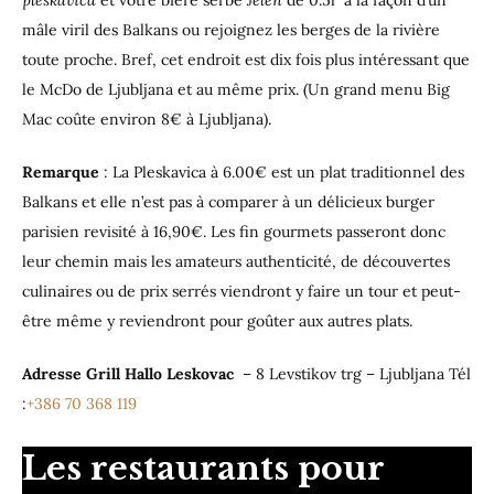
pleskavica
et votre bière serbe
Jelen
de 0.5l à la façon d’un
mâle viril des Balkans ou rejoignez les berges de la rivière
toute proche. Bref, cet endroit est dix fois plus intéressant que
le McDo de Ljubljana et au même prix. (Un grand menu Big
Mac coûte environ 8€ à Ljubljana).
Remarque
: La Pleskavica à 6.00€ est un plat traditionnel des
Balkans et elle n’est pas à comparer à un délicieux burger
parisien revisité à 16,90€. Les fin gourmets passeront donc
leur chemin mais les amateurs authenticité, de découvertes
culinaires ou de prix serrés viendront y faire un tour et peut-
être même y reviendront pour goûter aux autres plats.
Adresse Grill Hallo Leskovac
– 8 Levstikov trg – Ljubljana Tél
:
+386 70 368 119
Les restaurants pour