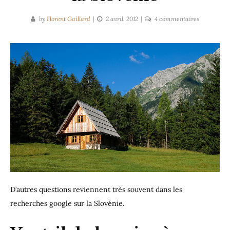
sur
by
Florent Gaillard
2 avril, 2012
4 commentaires
5
nouvelles
questions
sur
la
Slovénie
D’autres questions reviennent très souvent dans les
recherches google sur la Slovénie.