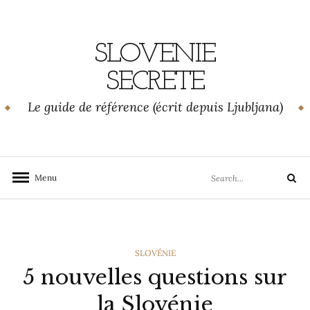
Skip
to
content
SLOVENIE
SECRETE
Le guide de référence (écrit depuis Ljubljana)
Search
Menu
Search
for:
CATEGORIES
SLOVÉNIE
5 nouvelles questions sur
la Slovénie