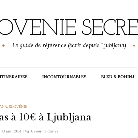
OVENIE SECR
Le guide de référence (écrit depuis Ljubljana)
ITINERAIRES
INCONTOURNABLES
BLED & BOHINJ
ORIES
JANA
,
SLOVÉNIE
as à 10€ à Ljubljana
sur
13 juin, 2014
6 commentaires
7