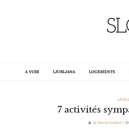
Skip
to
content
SL
A VOIR
LJUBLJANA
LOGEMENTS
CATEG
LJUBL
7 activités symp
by
Florent Gaillard