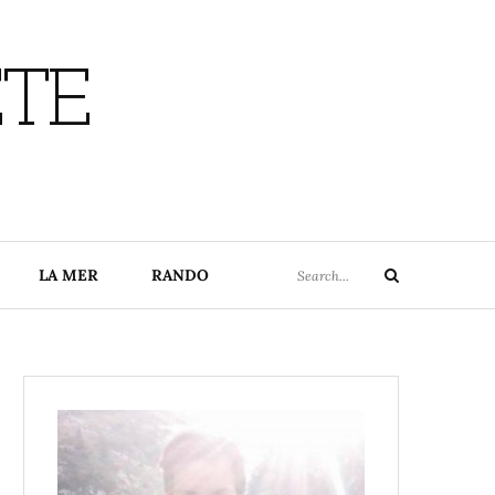
ETE
Search
LA MER
RANDO
Search
for: