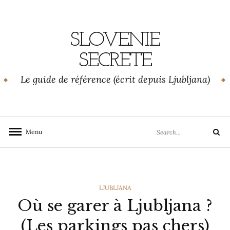
Skip
to
content
SLOVENIE
SECRETE
Le guide de référence (écrit depuis Ljubljana)
Search
Menu
Search
for:
CATEGORIES
LJUBLJANA
Où se garer à Ljubljana ?
(Les parkings pas chers)