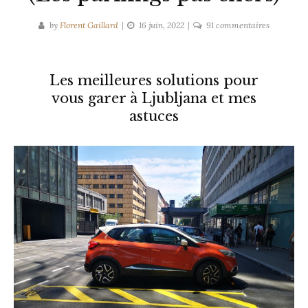
sur
by
Florent Gaillard
16 juin, 2022
91 commentaires
Où
se
garer
Les meilleures solutions pour
à
vous garer à Ljubljana et mes
Ljubljana
astuces
?
(Les
parkings
pas
chers)