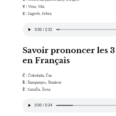
V :
Vino, Vila
Z :
Zagreb, Zebra
Savoir prononcer les 3 
en Français
Č
: Čokolada, Čas
Š
: Šampanjec, Študent
Ž
: GaraŽa, Žena