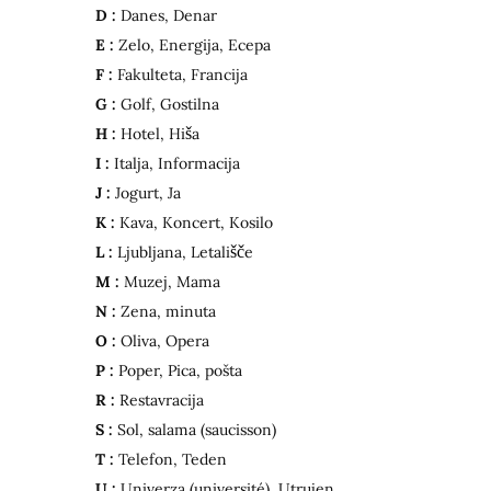
D :
Danes, Denar
E :
Zelo, Energija, Ecepa
F :
Fakulteta, Francija
G :
Golf, Gostilna
H :
Hotel, Hi
š
a
I :
Italja, Informacija
J :
Jogurt, Ja
K :
Kava, Koncert, Kosilo
L :
Ljubljana, Letali
šč
e
M :
Muzej, Mama
N :
Zena, minuta
O :
Oliva, Opera
P :
Poper, Pica, pošta
R :
Restavracija
S :
Sol, salama (saucisson)
T :
Telefon, Teden
U :
Univerza (université), Utrujen