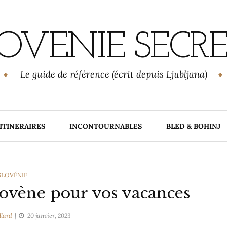
OVENIE SECR
Le guide de référence (écrit depuis Ljubljana)
ITINERAIRES
INCONTOURNABLES
BLED & BOHINJ
CATEGORIES
SLOVÉNIE
lovène pour vos vacances
llard
20 janvier, 2023