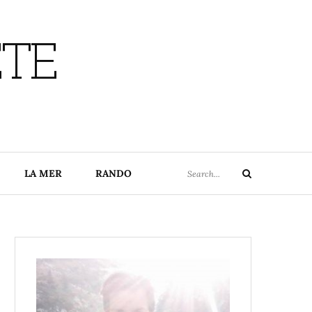
ETE
Search
LA MER
RANDO
Search
for: