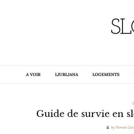
Skip
to
content
SL
A VOIR
LJUBLJANA
LOGEMENTS
Guide de survie en s
by
Florent Gai