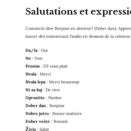
Salutations et express
Comment dire
Bonjour
en slovène? (
Dober dan
). Appre
lancer dès maintenant l’audio en dessous de la colonne
Da/Ja
: Oui
Ne
: Non
Prosim
: S’il vous plait
Hvala
: Merci
Hvala lepa
: Merci beaucoup
Ni za kaj
: De rien
Oprostite
: Pardon
Dober dan
: Bonjour
Dobro jutro
: Bonne matinée
Dober večer
: Bonsoir
Ž
ivjo
: Salut