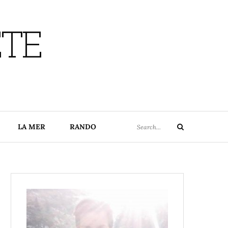
ETE
Search
LA MER
RANDO
Search
for: