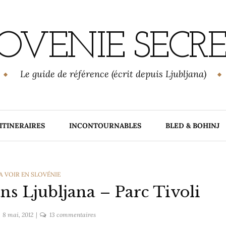
OVENIE SECR
Le guide de référence (écrit depuis Ljubljana)
ITINERAIRES
INCONTOURNABLES
BLED & BOHINJ
S
A VOIR EN SLOVÉNIE
ns Ljubljana – Parc Tivoli
sur
8 mai, 2012
13 commentaires
Une