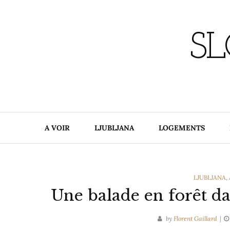
Skip
to
content
SL
A VOIR
LJUBLJANA
LOGEMENTS
CATEGORIE
LJUBLJANA
,
Une balade en forêt da
by
Florent Gaillard