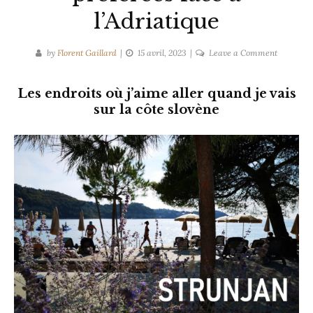
l’Adriatique
on
by
Florent Gaillard
15 avril, 2023
Leave a Comment
Mes
terrasses
Les endroits où j’aime aller quand je vais
slovènes
sur la côte slovène
préférées
face
à
l’Adriatiq