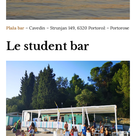
Plaža bar
– Cavedin – Strunjan 149, 6320 Portorož – Portorose
Le student bar