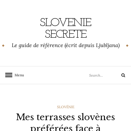
Skip
to
content
SLOVENIE
SECRETE
Le guide de référence (écrit depuis Ljubljana)
Search
Menu
Search
for:
CATEGORIES
SLOVÉNIE
Mes terrasses slovènes
préférées face à