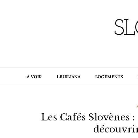
Skip
to
content
SL
A VOIR
LJUBLJANA
LOGEMENTS
Les Cafés Slovènes 
découvri