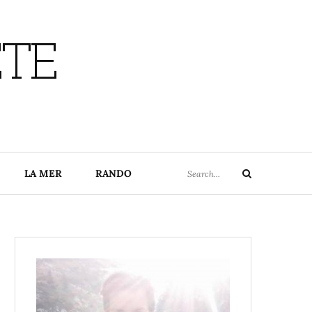
ETE
Search
LA MER
RANDO
Search
for: