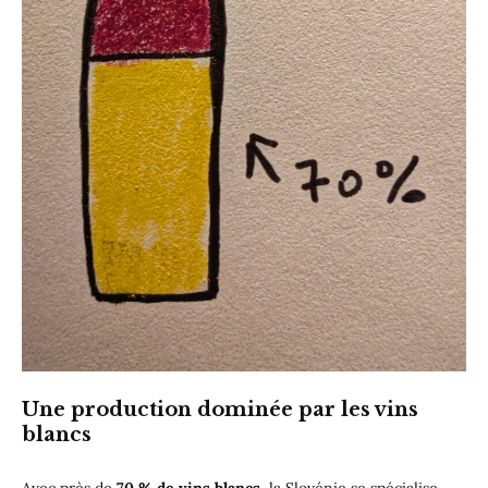
Une production dominée par les vins
blancs
Avec près de
70 % de vins blancs
, la Slovénie se spécialise