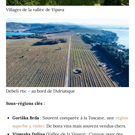
Villages de la vallée de Vipava
Debeli rtic – au bord de l’Adriatique
Sous-régions clés :
Goriška Brda
: Souvent comparée à la Toscane, une
région
superbe à visiter.
De bons vins mais souvent vendus chers.
Vipavska Dolina
(Vallée de la Vipava) : Connue pour des