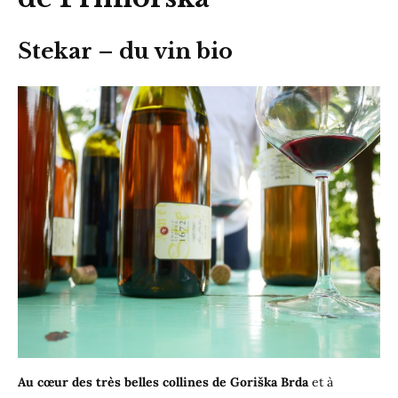
Stekar – du vin bio
Au cœur des très belles collines de Goriška Brda
et à