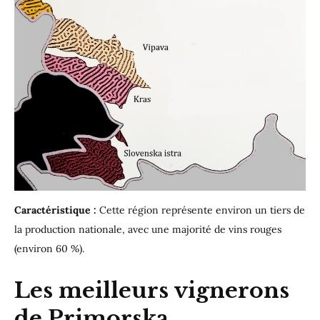
Caractéristique :
Cette région représente environ un tiers de
la production nationale, avec une majorité de vins rouges
(environ 60 %).
Les meilleurs vignerons
de Primorska