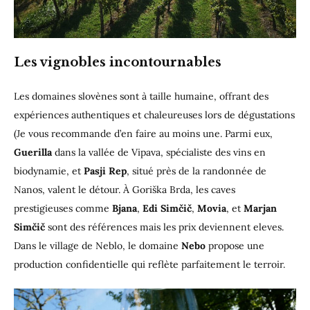
Les vignobles incontournables
Les domaines slovènes sont à taille humaine, offrant des
expériences authentiques et chaleureuses lors de dégustations
(Je vous recommande d’en faire au moins une. Parmi eux,
Guerilla
dans la vallée de Vipava, spécialiste des vins en
biodynamie, et
Pasji Rep
, situé près de la randonnée de
Nanos, valent le détour. À Goriška Brda, les caves
prestigieuses comme
Bjana
,
Edi Simčič
,
Movia
, et
Marjan
Simčič
sont des références mais les prix deviennent eleves.
Dans le village de Neblo, le domaine
Nebo
propose une
production confidentielle qui reflète parfaitement le terroir.