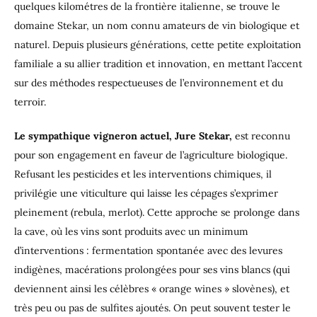
quelques kilométres de la frontière italienne, se trouve le
domaine Stekar, un nom connu amateurs de vin biologique et
naturel. Depuis plusieurs générations, cette petite exploitation
familiale a su allier tradition et innovation, en mettant l’accent
sur des méthodes respectueuses de l’environnement et du
terroir.
Le sympathique vigneron actuel, Jure Stekar,
est reconnu
pour son engagement en faveur de l’agriculture biologique.
Refusant les pesticides et les interventions chimiques, il
privilégie une viticulture qui laisse les cépages s’exprimer
pleinement (rebula, merlot). Cette approche se prolonge dans
la cave, où les vins sont produits avec un minimum
d’interventions : fermentation spontanée avec des levures
indigènes, macérations prolongées pour ses vins blancs (qui
deviennent ainsi les célèbres « orange wines » slovènes), et
très peu ou pas de sulfites ajoutés. On peut souvent tester le