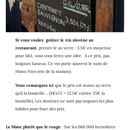
Si vous voulez goûter le vin slovène au
restaurant
, prenez le au verre : 3.5€ en moyenne
pour 1dcl, vous vous ferez une idée. A ce prix, pas
toujours fameux. Ce vin porte souvent le nom de
Hisno Vino (vin de la maison).
Vous remarquez ici
que le prix est moins au verre
qu’à la bouteille… (3€x7.5 = 22.5€ contre 25€ la
bouteille). Les slovènes ne sont pas toujours les plus
habiles pour fixer des prix.
Le blanc plutôt que le rouge
: Sur les 666 000 hectolitres