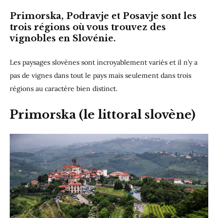
Primorska, Podravje et Posavje sont les
trois régions où vous trouvez des
vignobles en Slovénie.
Les paysages slovènes sont incroyablement variés et il n’y a
pas de vignes dans tout le pays mais seulement dans trois
régions au caractère bien distinct.
Primorska (le littoral slovène)