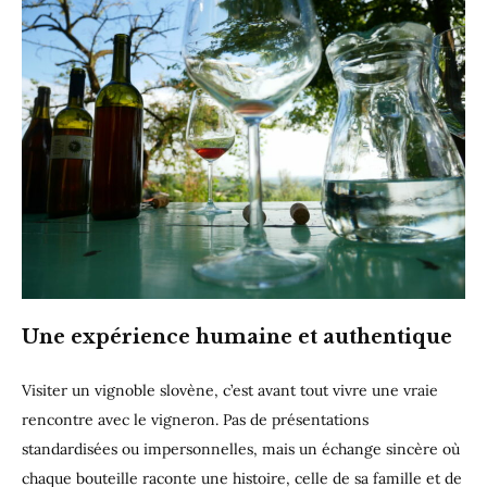
Une expérience humaine et authentique
Visiter un vignoble slovène, c’est avant tout vivre une vraie
rencontre avec le vigneron. Pas de présentations
standardisées ou impersonnelles, mais un échange sincère où
chaque bouteille raconte une histoire, celle de sa famille et de