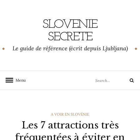
Skip
to
content
SLOVENIE
SECRETE
Le guide de référence (écrit depuis Ljubljana)
Search
Menu
Search
for:
CATEGORIES
A VOIR EN SLOVÉNIE
Les 7 attractions très
fréquentées à éviter en