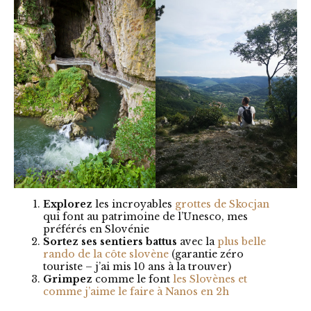
Explorez
les incroyables
grottes de Skocjan
qui font au patrimoine de l’Unesco, mes
préférés en Slovénie
Sortez ses sentiers battus
avec la
plus belle
rando de la côte slovène
(garantie zéro
touriste – j’ai mis 10 ans à la trouver)
Grimpez
comme le font
les Slovènes et
comme j’aime le faire à Nanos en 2h