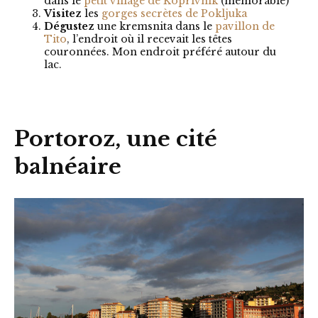
dans le
petit village de Koprivnik
(mémorable)
Visitez
les
gorges secrètes de Pokljuka
Dégustez
une kremsnita dans le
pavillon de
Tito
, l’endroit où il recevait les têtes
couronnées. Mon endroit préféré autour du
lac.
Portoroz, une cité
balnéaire