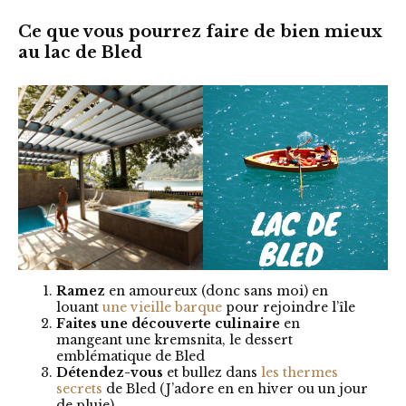
Ce que vous pourrez faire de bien mieux
au lac de Bled
Ramez
en amoureux (donc sans moi) en
louant
une vieille barque
pour rejoindre l’île
Faites une découverte culinaire
en
mangeant une kremsnita, le dessert
emblématique de Bled
Détendez-vous
et bullez dans
les thermes
secrets
de Bled (J’adore en en hiver ou un jour
de pluie)