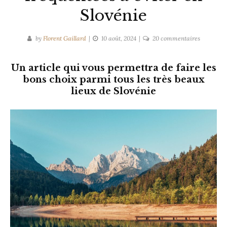
Slovénie
sur
by
Florent Gaillard
10 août, 2024
20 commentaires
Les
7
Un article qui vous permettra de faire les
attraction
bons choix parmi tous les très beaux
très
lieux de Slovénie
fréquenté
à
éviter
en
Slovénie