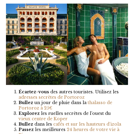
Écartez-vous
des autres touristes. Utilisez les
adresses secrètes de Portoroz
Bullez
un jour de pluie dans la
thalasso de
Portoroz à 25€
Explorez
les ruelles secrètes de l’ouest du
vieux centre de Koper
Bullez
dans les
cafés et sur les hauteurs d’izola
Passez
les meilleures
24 heures de votre vie à