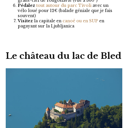
gratte-ciel de Yougoslavie (vue à 360°)
Pédalez
tout autour du parc Tivoli
avec un
vélo loué pour 12€ (balade géniale que je fais
souvent)
Visitez
la capitale en
canoë ou en SUP
en
pagayant sur la Ljubljanica
Le château du lac de Bled