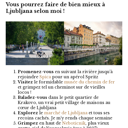
Vous pourrez faire de bien mieux à
Ljubljana selon moi !
Promenez-vous
en suivant la rivière jusqu’à
rejoindre
Spica
pour un apérol Spritz
Visitez
le formidable
musée du chemin de fer
et grimpez tel un cheminot sur de vieilles
locos !
Baladez-vous
dans le petit quartier de
Krakovo, un vrai petit village de maisons au
cœur de Ljubljana
Explorez
le
marché de Ljubljana
et tous ses
recoins cachés. Je m’y rends chaque semaine
Grimpez
en haut de
Neboticnik
, plus vieux