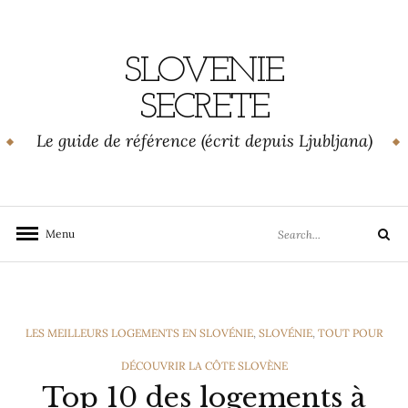
Skip
to
content
SLOVENIE
SECRETE
Le guide de référence (écrit depuis Ljubljana)
Search
Menu
Search
for:
CATEGORIES
LES MEILLEURS LOGEMENTS EN SLOVÉNIE
,
SLOVÉNIE
,
TOUT POUR
DÉCOUVRIR LA CÔTE SLOVÈNE
Top 10 des logements à