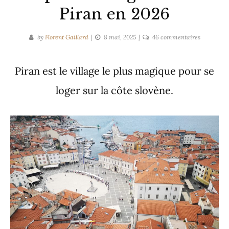
Piran en 2026
sur
by
Florent Gaillard
8 mai, 2025
46 commentaires
Top
10
Piran est le village le plus magique pour se
des
logements
loger sur la côte slovène.
à
Piran
en
2026