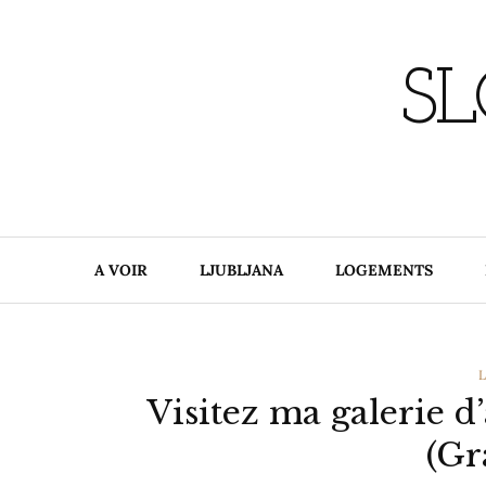
Skip
to
content
SL
A VOIR
LJUBLJANA
LOGEMENTS
C
L
Visitez ma galerie d
(Gr