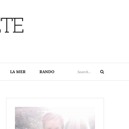
ETE
Search
LA MER
RANDO
Search
for: