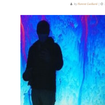
by
Florent Gaillard