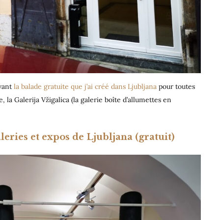
ivant
la balade gratuite que j’ai créé dans Ljubljana
pour toutes
 la Galerija Vžigalica (la galerie boîte d’allumettes en
eries et expos de Ljubljana (gratuit)