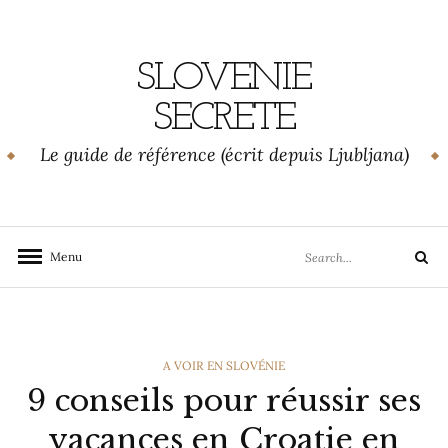
Skip
to
content
SLOVENIE
SECRETE
Le guide de référence (écrit depuis Ljubljana)
Search
Menu
Search
for:
CATEGORIES
A VOIR EN SLOVÉNIE
9 conseils pour réussir ses
vacances en Croatie en