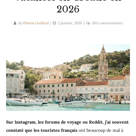
2026
sur
by
Florent Gaillard
2 janvier, 2026
303 commentaires
9
conseils
pour
réussir
ses
vacance
en
Croatie
en
2026
Sur Instagram, les forums de voyage ou Reddit, j’ai souvent
constaté que les touristes français
ont beaucoup de mal à