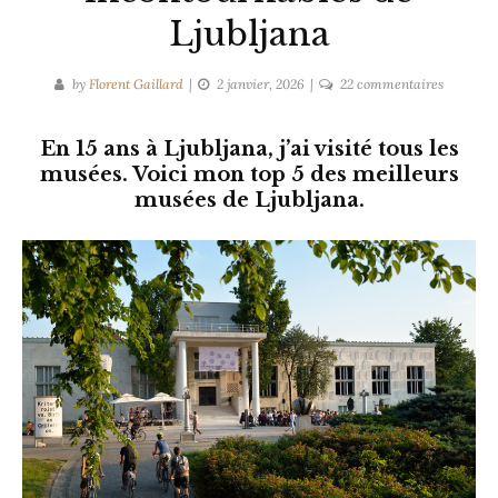
Ljubljana
sur
by
Florent Gaillard
2 janvier, 2026
22 commentaires
Les
3
En 15 ans à Ljubljana, j’ai visité tous les
musées
musées. Voici mon top 5 des meilleurs
incontou
musées de Ljubljana.
de
Ljubljana