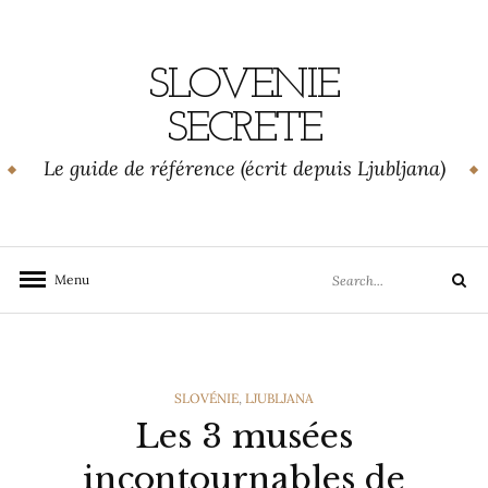
Skip
to
content
SLOVENIE
SECRETE
Le guide de référence (écrit depuis Ljubljana)
Search
Menu
Search
for:
CATEGORIES
SLOVÉNIE
,
LJUBLJANA
Les 3 musées
incontournables de