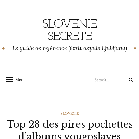
Skip
to
content
SLOVENIE
SECRETE
Le guide de référence (écrit depuis Ljubljana)
Search
Menu
Search
for:
CATEGORIES
SLOVÉNIE
Top 28 des pires pochettes
d’albums yougoslaves