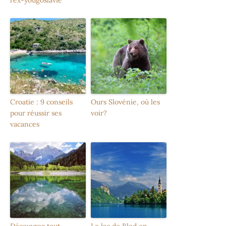
Croatie : 9 conseils
Ours Slovénie, où les
pour réussir ses
voir?
vacances
Découvrez tout
Le lac de Bled en