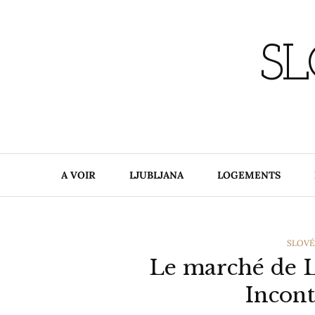
Skip
to
content
SL
A VOIR
LJUBLJANA
LOGEMENTS
CATEG
SLOVÉ
Le marché de Lj
Incont