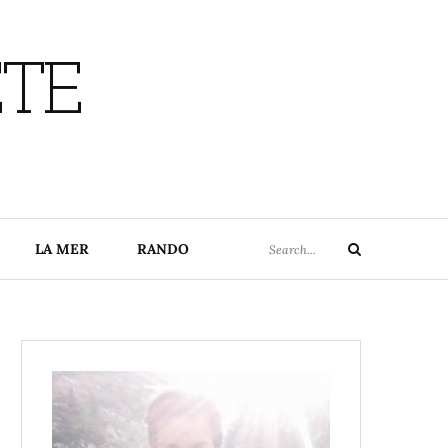
ETE
Search
LA MER
RANDO
Search
for: