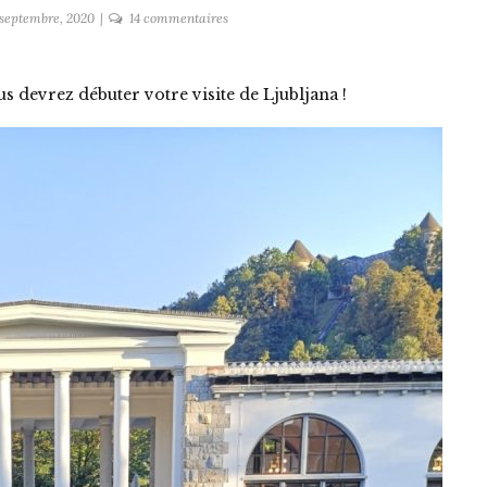
sur
 septembre, 2020
14 commentaires
Le
marché
de
s devrez débuter votre visite de Ljubljana !
Ljubljana
:
La
visite
Incontournable!