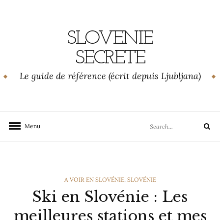
Skip
to
content
SLOVENIE
SECRETE
Le guide de référence (écrit depuis Ljubljana)
Search
Menu
Search
for:
CATEGORIES
A VOIR EN SLOVÉNIE
,
SLOVÉNIE
Ski en Slovénie : Les
meilleures stations et mes