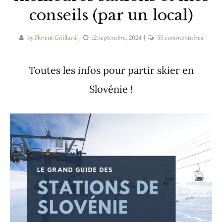
conseils (par un local)
sur
by
Florent Gaillard
12 septembre, 2024
55 commentaires
Ski
en
Toutes les infos pour partir skier en
Slovéni
:
Slovénie !
Les
meilleu
station
et
mes
conseil
(par
un
local)