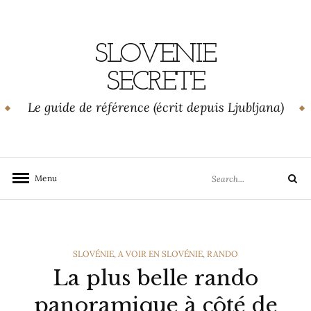
Skip
to
content
SLOVENIE
SECRETE
Le guide de référence (écrit depuis Ljubljana)
Search
Menu
Search
for:
CATEGORIES
SLOVÉNIE
,
A VOIR EN SLOVÉNIE
,
RANDO
La plus belle rando
panoramique à côté de